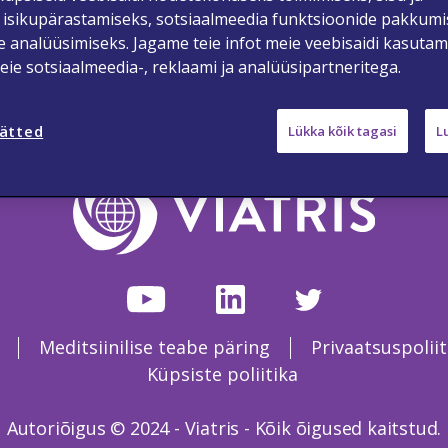
 isikupärastamiseks, sotsiaalmeedia funktsioonide pakkum
-2025-00027 06/2025
se analüüsimiseks. Jagame teie infot meie veebisaidi kasutam
ie sotsiaalmeedia-, reklaami ja analüüsipartneritega.
sätted
Lükka kõik tagasi
L
Meditsiinilise teabe päring
Privaatsuspoliit
Küpsiste poliitika
Autoriõigus © 2024 - Viatris - Kõik õigused kaitstud.