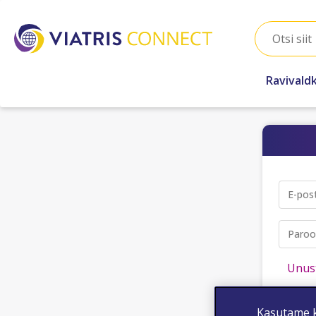
Ravivald
E-pos
Paroo
Unust
L
Kasutame k