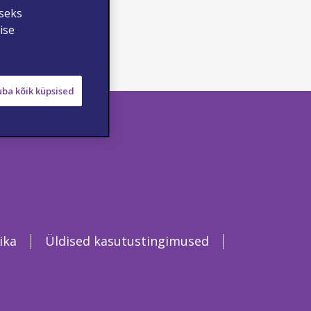
iseks
ise
uba kõik küpsised
ika
Üldised kasutustingimused