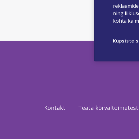
reklaamide
ET-NON
ning liiklu
kohta ka me
Küpsiste 
Kontakt
Teata kõrvaltoimetest