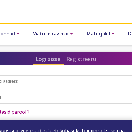
konnad
Viatrise ravimid
Materjalid
D
Logi sisse
Registreeru
ti aadress
l
asid parooli?
ogi sisse
üpsiseid veebisaidi nõuetekohaseks toimimiseks, sisu ja