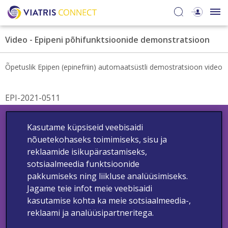
Video - Epipeni põhifunktsioonide demonstratsioon
Õpetuslik Epipen (epinefriin) automaatsüstli demostratsioon video
EPI-2021-0511
Kasutame küpsiseid veebisaidi
nõuetekohaseks toimimiseks, sisu ja
reklaamide isikupärastamiseks,
sotsiaalmeedia funktsioonide
pakkumiseks ning liikluse analüüsimiseks.
Kontakt
Teata kõrvaltoimetest
Meditsiinilise teabe päring
Jagame teie infot meie veebisaidi
Privaatsuspoliitika
Üldised kasutustingimused
Küpsiste poliitika
kasutamise kohta ka meie sotsiaalmeedia-,
Autoriõigus © 2024 - Viatris - Kõik õigused kaitstud.
reklaami ja analüüsipartneritega.