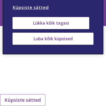
Veebilehel esitatud teave ja tooteinfo on mõeldud ainult ravimite
väljakirjutamise õigust omavatele tervishoiutöötajatele,
Küpsiste sätted
sealhulgas proviisoritele ja farmatseutidele.
ET-NON-2024-00021 09/2024
Lükka kõik tagasi
Luba kõik küpsised
Küpsiste sätted